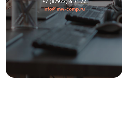
+7 (87922) 6-71-72
info@mw-comp.ru